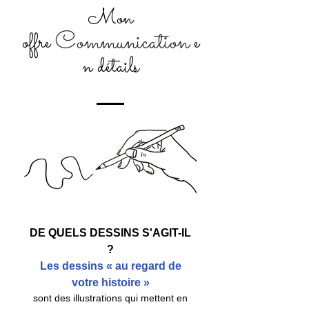
Mon
Communication
offre
e
n détails
DE QUELS DESSINS S'AGIT-IL
?
Les dessins « au regard de
votre histoire »
sont des illustrations qui mettent en