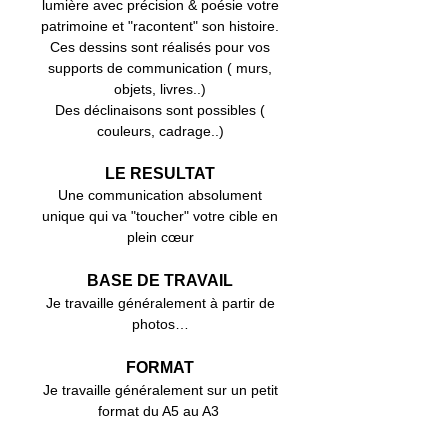
lumière
avec précision & poésie
votre
patrimoine et "racontent" son histoire.
Ces de
ssins sont réalisés pour vos
supports de communication ( murs,
objets, livres..)
Des déclinaisons sont possibles (
couleurs, cadrage..)
LE RESULTAT
U
ne communication absolument
unique qui va "toucher" votre cible en
plein cœur
BASE DE TRAVAIL
Je travaille généralement à partir de
photos
…
FORMAT
Je trava
ille gé
néralement sur un petit
format du A5 au A3