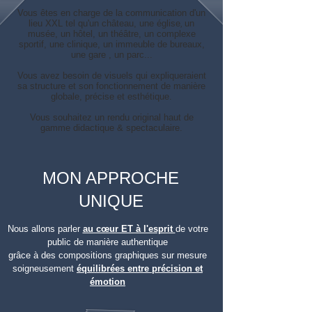
Vous êtes en charge de la communication d'un
lieu XXL tel qu'un château, une église
un
,
musée, un hôtel, un théâtre, un complexe
sportif, une clinique, un immeuble de bureaux,
une gare , un parc...
Vous avez besoin
de visuels
qui
expliqueraient
sa structure et
son fonctionnem
ent de manière
globale, précise et esthétique
.
Vous souhaitez
un rendu original haut de
gamme didactique & spectaculaire.
MON APPROCHE
UNIQUE
Nous allons parler
au cœur ET à l'esprit
de votre
public de manière authentique
grâce à des compositions graphiques sur mesure
soigneusement
équilibrées entre précision et
émotion