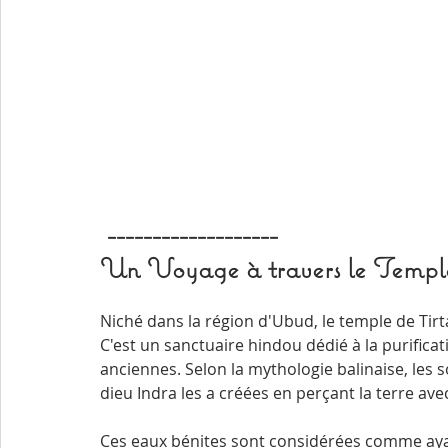
 -------------------                                                                           
Un Voyage à travers le Templ
Niché dans la région d'Ubud, le temple de Tirt
C'est un sanctuaire hindou dédié à la purificat
anciennes. Selon la mythologie balinaise, les so
dieu Indra les a créées en perçant la terre av
Ces eaux bénites sont considérées comme ayant