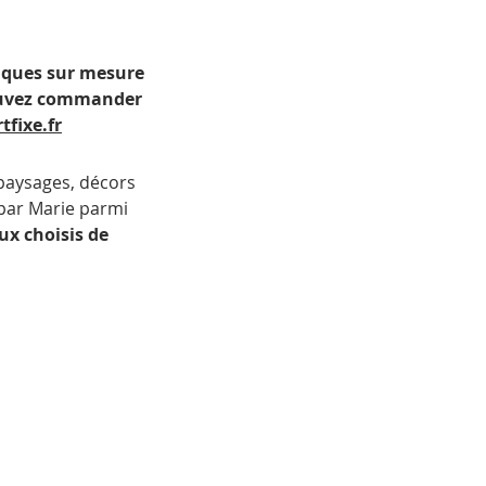
iques sur mesure 
ouvez commander 
fixe.fr
paysages, décors 
par Marie parmi 
x choisis de 