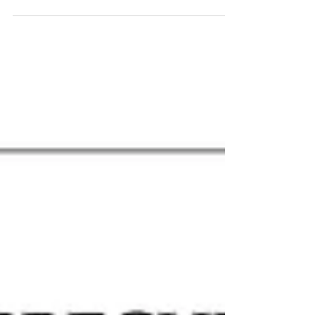
poétique. Longtemps objet de luxe et de fascination,
le miroir traverse les siècles sans jamais perdre son
mystère. Murano, Versailles, l’architecture baroque, le
cinéma — tour à tour instrument, acteur et
métaphore, il est au cœur de l'illusion et de l’émotion.