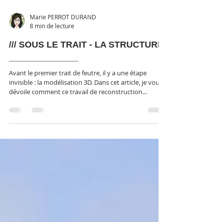
Marie PERROT DURAND
8 min de lecture
/// SOUS LE TRAIT - LA STRUCTURE
______________
Avant le premier trait de feutre, il y a une étape
invisible : la modélisation 3D. Dans cet article, je vous
dévoile comment ce travail de reconstruction
spatiale, loin de s’opposer au dessin traditionnel, en
est le socle silencieux. Choix du point de vue, lumière,
justesse des proportions… La 3D me permet de créer
des images sensibles, uniques, qui donnent envie d’y
croire. Un regard augmentant, au service de projets
inspirants.